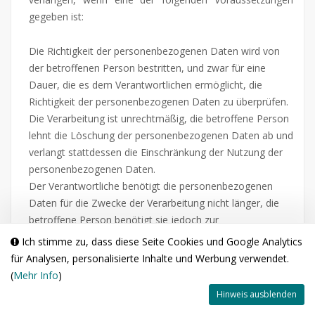
gegeben ist:
Die Richtigkeit der personenbezogenen Daten wird von
der betroffenen Person bestritten, und zwar für eine
Dauer, die es dem Verantwortlichen ermöglicht, die
Richtigkeit der personenbezogenen Daten zu überprüfen.
Die Verarbeitung ist unrechtmäßig, die betroffene Person
lehnt die Löschung der personenbezogenen Daten ab und
verlangt stattdessen die Einschränkung der Nutzung der
personenbezogenen Daten.
Der Verantwortliche benötigt die personenbezogenen
Daten für die Zwecke der Verarbeitung nicht länger, die
betroffene Person benötigt sie jedoch zur
Geltendmachung, Ausübung oder Verteidigung von
Ich stimme zu, dass diese Seite Cookies und Google Analytics
Rechtsansprüchen.
für Analysen, personalisierte Inhalte und Werbung verwendet.
Die betroffene Person hat Widerspruch gegen die
(
Mehr Info
)
Verarbeitung gem. Art. 21 Abs. 1 DS-GVO eingelegt und es
Hinweis ausblenden
steht noch nicht fest, ob die berechtigten Gründe des