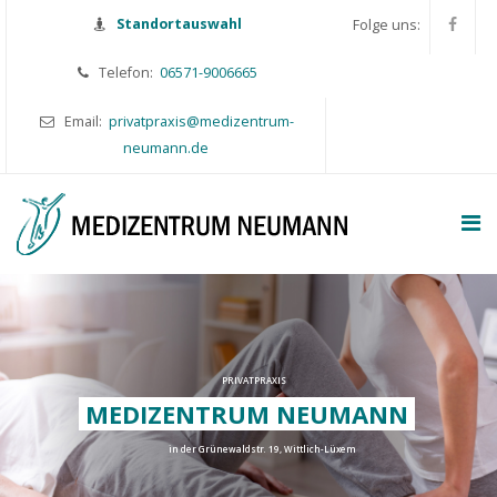
Standortauswahl
Folge uns:
Telefon:
06571-9006665
Email:
privatpraxis@medizentrum-
neumann.de
PRIVATPRAXIS
MEDIZENTRUM NEUMANN
in der Grünewaldstr. 19, Wittlich-Lüxem